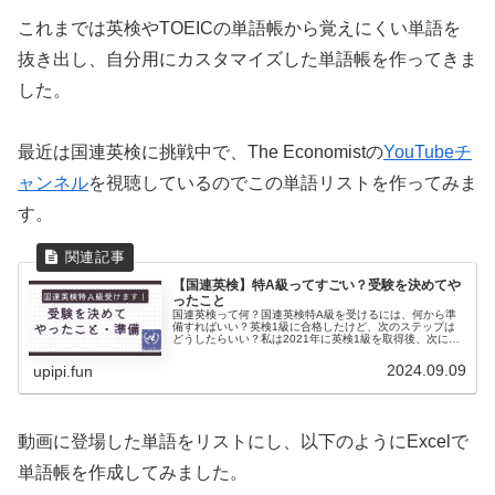
これまでは英検やTOEICの単語帳から覚えにくい単語を
抜き出し、自分用にカスタマイズした単語帳を作ってきま
した。
最近は国連英検に挑戦中で、The Economistの
YouTubeチ
ャンネル
を視聴しているのでこの単語リストを作ってみま
す。
【国連英検】特A級ってすごい？受験を決めてや
ったこと
国連英検って何？国連英検特A級を受けるには、何から準
備すればいい？英検1級に合格したけど、次のステップは
どうしたらいい？私は2021年に英検1級を取得後、次に何
を目指すべきか迷っていました。そこで今回挑戦を決めた
のが、「国連英検特A級」です...
2024.09.09
upipi.fun
動画に登場した単語をリストにし、以下のようにExcelで
単語帳を作成してみました。