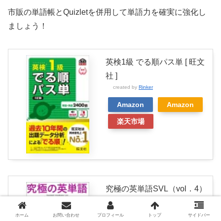
市販の単語帳とQuizletを併用して単語力を確実に強化し
ましょう！
英検1級 でる順パス単 [ 旺文
社 ]
created by
Rinker
Amazon
Amazon
楽天市場
究極の英単語SVL（vol．4）
超上級の3000語
created by
Rinker
ホーム
お問い合わせ
プロフィール
トップ
サイドバー